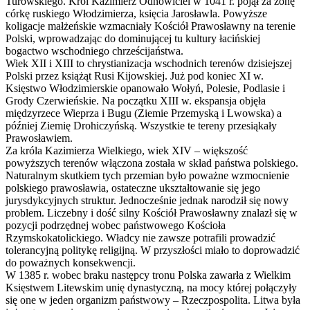
Turowskiego. Król Kazimierz Odnowiciel w 1041 r. pojął za żonę
córkę ruskiego Włodzimierza, księcia Jarosławla. Powyższe
koligacje małżeńskie wzmacniały Kościół Prawosławny na terenie
Polski, wprowadzając do dominującej tu kultury łacińskiej
bogactwo wschodniego chrześcijaństwa.
Wiek XII i XIII to chrystianizacja wschodnich terenów dzisiejszej
Polski przez książąt Rusi Kijowskiej. Już pod koniec XI w.
Księstwo Włodzimierskie opanowało Wołyń, Polesie, Podlasie i
Grody Czerwieńskie. Na początku XIII w. ekspansja objęła
międzyrzece Wieprza i Bugu (Ziemie Przemyską i Lwowska) a
później Ziemię Drohiczyńską. Wszystkie te tereny przesiąkały
Prawosławiem.
Za króla Kazimierza Wielkiego, wiek XIV – większość
powyższych terenów włączona została w skład państwa polskiego.
Naturalnym skutkiem tych przemian było poważne wzmocnienie
polskiego prawosławia, ostateczne ukształtowanie się jego
jurysdykcyjnych struktur. Jednocześnie jednak narodził się nowy
problem. Liczebny i dość silny Kościół Prawosławny znalazł się w
pozycji podrzędnej wobec państwowego Kościoła
Rzymskokatolickiego. Władcy nie zawsze potrafili prowadzić
tolerancyjną politykę religijną. W przyszłości miało to doprowadzić
do poważnych konsekwencji.
W 1385 r. wobec braku następcy tronu Polska zawarła z Wielkim
Księstwem Litewskim unię dynastyczną, na mocy której połączyły
się one w jeden organizm państwowy – Rzeczpospolita. Litwa była