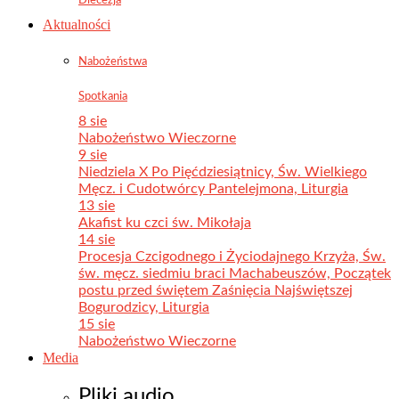
Aktualności
Nabożeństwa
Spotkania
8 sie
Nabożeństwo Wieczorne
9 sie
Niedziela X Po Pięćdziesiątnicy, Św. Wielkiego
Męcz. i Cudotwórcy Pantelejmona, Liturgia
13 sie
Akafist ku czci św. Mikołaja
14 sie
Procesja Czcigodnego i Życiodajnego Krzyża, Św.
św. męcz. siedmiu braci Machabeuszów, Początek
postu przed świętem Zaśnięcia Najświętszej
Bogurodzicy, Liturgia
15 sie
Nabożeństwo Wieczorne
Media
Pliki audio