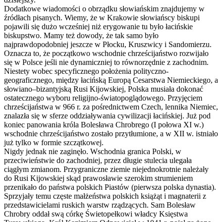
Dodatkowe wiadomości o obrządku słowiańskim znajdujemy w
źródłach pisanych. Wiemy, że w Krakowie słowiańscy biskupi
pojawili się dużo wcześniej niż erygowanie tu było łacińskie
biskupstwo. Mamy też dowody, że tak samo było
najprawdopodobniej jeszcze w Płocku, Kruszwicy i Sandomierzu.
Oznacza to, że początkowo wschodnie chrześcijaństwo rozwijało
się w Polsce jeśli nie dynamiczniej to równorzędnie z zachodnim.
Niestety wobec specyficznego położenia polityczno-
geograficznego, między łacińską Europą Cesarstwa Niemieckiego, a
słowiano–bizantyjską Rusi Kijowskiej, Polska musiała dokonać
ostatecznego wyboru religijno-światopoglądowego. Przyjęciem
chrześcijaństwa w 966 r. za pośrednictwem Czech, lennika Niemiec,
znalazła się w sferze oddziaływania cywilizacji łacińskiej. Już pod
koniec panowania króla Bolesława Chrobrego (I połowa XI w.)
wschodnie chrześcijaństwo zostało przytłumione, a w XII w. istniało
już tylko w formie szczątkowej.
Nigdy jednak nie zaginęło. Wschodnia granica Polski, w
przeciwieństwie do zachodniej, przez długie stulecia ulegała
ciągłym zmianom. Przygraniczne ziemie niejednokrotnie należały
do Rusi Kijowskiej skąd prawosławie szerokim strumieniem
przenikało do państwa polskich Piastów (pierwsza polska dynastia).
Sprzyjały temu częste małżeństwa polskich książąt i magnaterii z
przedstawicielami ruskich warstw rządzących. Sam Bolesław
Chrobry oddał swą córkę Świetopełkowi władcy Księstwa