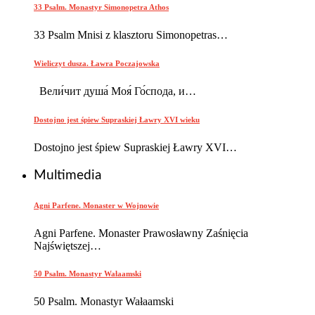
33 Psalm. Monastyr Simonopetra Athos
33 Psalm Mnisi z klasztoru Simonopetras…
Wieliczyt dusza. Ławra Poczajowska
Вели́чит душа́ Моя́ Го́спода, и…
Dostojno jest śpiew Supraskiej Ławry XVI wieku
Dostojno jest śpiew Supraskiej Ławry XVI…
Multimedia
Agni Parfene. Monaster w Wojnowie
Agni Parfene. Monaster Prawosławny Zaśnięcia
Najświętszej…
50 Psalm. Monastyr Wałaamski
50 Psalm. Monastyr Wałaamski