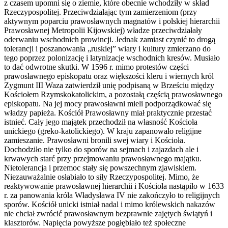
z czasem upomni się o ziemie, które obecnie wchodziły w skład
Rzeczypospolitej. Przeciwdziałając tym zamierzeniom (przy
aktywnym poparciu prawosławnych magnatów i polskiej hierarchii
Prawosławnej Metropolii Kijowskiej) władze przeciwdziałały
oderwaniu wschodnich prowincji. Jednak zamiast czynić to drogą
tolerancji i poszanowania „ruskiej” wiary i kultury zmierzano do
tego poprzez polonizację i latynizacje wschodnich kresów. Musiało
to dać odwrotne skutki. W 1596 r. mimo protestów części
prawosławnego episkopatu oraz większości kleru i wiernych król
Zygmunt III Waza zatwierdził unię podpisaną w Brześciu między
Kościołem Rzymskokatolickim, a pozostałą częścią prawosławnego
episkopatu. Na jej mocy prawosławni mieli podporządkować się
władzy papieża. Kościół Prawosławny miał praktycznie przestać
istnieć. Cały jego majątek przechodził na własność Kościoła
unickiego (greko-katolickiego). W kraju zapanowało religijne
zamieszanie. Prawosławni bronili swej wiary i Kościoła.
Dochodziło nie tylko do sporów na sejmach i zajazdach ale i
krwawych starć przy przejmowaniu prawosławnego majątku.
Nietolerancja i przemoc stały się powszechnym zjawiskiem.
Niezauważalnie osłabiało to siły Rzeczypospolitej. Mimo, że
reaktywowanie prawosławnej hierarchii i Kościoła nastąpiło w 1633
r. za panowania króla Władysława IV nie zakończyło to religijnych
sporów. Kościół unicki istniał nadal i mimo królewskich nakazów
nie chciał zwrócić prawosławnym bezprawnie zajętych świątyń i
klasztorów. Napięcia powyższe pogłębiało też społeczne