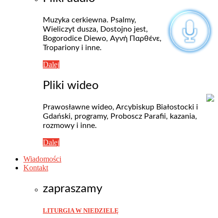
Muzyka cerkiewna. Psalmy,
Wieliczyt dusza, Dostojno jest,
Bogorodice Diewo, Αγνή Пαρθένε,
Tropariony i inne.
Dalej
Pliki wideo
Prawosławne wideo, Arcybiskup Białostocki i
Gdański, programy, Proboscz Parafii, kazania,
rozmowy i inne.
Dalej
Wiadomości
Kontakt
zapraszamy
LITURGIA W NIEDZIELĘ