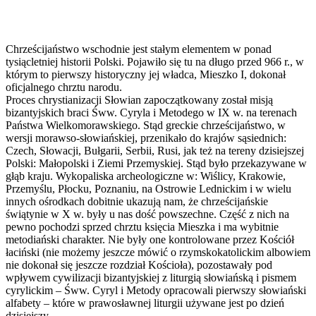
Chrześcijaństwo wschodnie jest stałym elementem w ponad
tysiącletniej historii Polski. Pojawiło się tu na długo przed 966 r., w
którym to pierwszy historyczny jej władca, Mieszko I, dokonał
oficjalnego chrztu narodu.
Proces chrystianizacji Słowian zapoczątkowany został misją
bizantyjskich braci Śww. Cyryla i Metodego w IX w. na terenach
Państwa Wielkomorawskiego. Stąd greckie chrześcijaństwo, w
wersji morawso-słowiańskiej, przenikało do krajów sąsiednich:
Czech, Słowacji, Bułgarii, Serbii, Rusi, jak też na tereny dzisiejszej
Polski: Małopolski i Ziemi Przemyskiej. Stąd było przekazywane w
głąb kraju. Wykopaliska archeologiczne w: Wiślicy, Krakowie,
Przemyślu, Płocku, Poznaniu, na Ostrowie Lednickim i w wielu
innych ośrodkach dobitnie ukazują nam, że chrześcijańskie
świątynie w X w. były u nas dość powszechne. Część z nich na
pewno pochodzi sprzed chrztu księcia Mieszka i ma wybitnie
metodiański charakter. Nie były one kontrolowane przez Kościół
łaciński (nie możemy jeszcze mówić o rzymskokatolickim albowiem
nie dokonał się jeszcze rozdział Kościoła), pozostawały pod
wpływem cywilizacji bizantyjskiej z liturgią słowiańską i pismem
cyrylickim – Śww. Cyryl i Metody opracowali pierwszy słowiański
alfabety – które w prawosławnej liturgii używane jest po dzień
dzisiejszy.