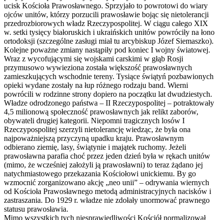
ucisk Kościoła Prawosławnego. Sprzyjało to powrotowi do wiary
ojców unitów, którzy porzucili prawosławie bojąc się nietolerancji
przedrozbiorowych władz Rzeczypospolitej. W ciągu całego XIX
w. setki tysięcy białoruskich i ukraińskich unitów powróciły na łono
ortodoksji (szczególne zasługi miał tu arcybiskup Józef Siemaszko).
Kolejne poważne zmiany nastąpiły pod koniec I wojny światowej.
Wraz z wycofującymi się wojskami carskimi w głąb Rosji
przymusowo wywieziona została większość prawosławnych
zamieszkujących wschodnie tereny. Tysiące świątyń pozbawionych
opieki wydane zostały na łup różnego rodzaju band. Wierni
powrócili w rodzinne strony dopiero na początku lat dwudziestych.
Władze odrodzonego państwa – II Rzeczypospolitej – potraktowały
4,5 milionową społeczność prawosławnych jak relikt zaborów,
obywateli drugiej kategorii. Niepomni tragicznych losów I
Rzeczypospolitej szerzyli nietolerancję wiedząc, że była ona
najpoważniejszą przyczyną upadku kraju. Prawosławnym
odbierano ziemię, lasy, świątynie i majątek ruchomy. Jeżeli
prawosławna parafia choć przez jeden dzień była w rękach unitów
(mimo, że wcześniej założyli ją prawosławni) to teraz żądano jej
natychmiastowego przekazania Kościołowi unickiemu. By go
wzmocnić zorganizowano akcję „neo unii” – odrywania wiernych
od Kościoła Prawosławnego metodą administracyjnych nacisków i
zastraszania. Do 1929 r. władze nie zdołały unormować prawnego
statusu prawosławia.
Mimo wszystkich tych niesprawiedliwości Kościół normalizował