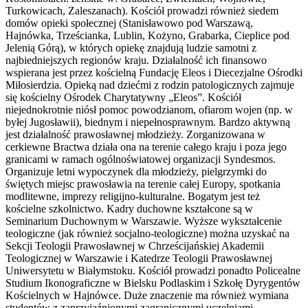
Turkowicach, Zaleszanach). Kościół prowadzi również siedem
domów opieki społecznej (Stanisławowo pod Warszawą,
Hajnówka, Trześcianka, Lublin, Kożyno, Grabarka, Cieplice pod
Jelenią Górą), w których opiekę znajdują ludzie samotni z
najbiedniejszych regionów kraju. Działalność ich finansowo
wspierana jest przez kościelną Fundację Eleos i Diecezjalne Ośrodki
Miłosierdzia. Opieką nad dziećmi z rodzin patologicznych zajmuje
się kościelny Ośrodek Charytatywny „Eleos”. Kościół
niejednokrotnie niósł pomoc powodzianom, ofiarom wojen (np. w
byłej Jugosławii), biednym i niepełnosprawnym. Bardzo aktywną
jest działalność prawosławnej młodzieży. Zorganizowana w
cerkiewne Bractwa działa ona na terenie całego kraju i poza jego
granicami w ramach ogólnoświatowej organizacji Syndesmos.
Organizuje letni wypoczynek dla młodzieży, pielgrzymki do
świętych miejsc prawosławia na terenie całej Europy, spotkania
modlitewne, imprezy religijno-kulturalne. Bogatym jest też
kościelne szkolnictwo. Kadry duchowne kształcone są w
Seminarium Duchownym w Warszawie. Wyższe wykształcenie
teologiczne (jak również socjalno-teologiczne) można uzyskać na
Sekcji Teologii Prawosławnej w Chrześcijańskiej Akademii
Teologicznej w Warszawie i Katedrze Teologii Prawosławnej
Uniwersytetu w Białymstoku. Kościół prowadzi ponadto Policealne
Studium Ikonograficzne w Bielsku Podlaskim i Szkołę Dyrygentów
Kościelnych w Hajnówce. Duże znaczenie ma również wymiana
studentów z zaprzyjaźnionymi zagranicznymi uczelniami