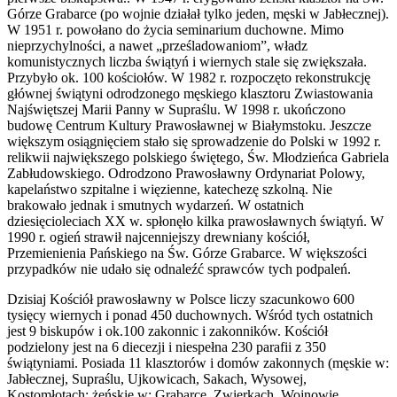
Górze Grabarce (po wojnie działał tylko jeden, męski w Jabłecznej).
W 1951 r. powołano do życia seminarium duchowne. Mimo
nieprzychylności, a nawet „prześladowaniom”, władz
komunistycznych liczba świątyń i wiernych stale się zwiększała.
Przybyło ok. 100 kościołów. W 1982 r. rozpoczęto rekonstrukcję
głównej świątyni odrodzonego męskiego klasztoru Zwiastowania
Najświętszej Marii Panny w Supraślu. W 1998 r. ukończono
budowę Centrum Kultury Prawosławnej w Białymstoku. Jeszcze
większym osiągnięciem stało się sprowadzenie do Polski w 1992 r.
relikwii największego polskiego świętego, Św. Młodzieńca Gabriela
Zabłudowskiego. Odrodzono Prawosławny Ordynariat Polowy,
kapelaństwo szpitalne i więzienne, katechezę szkolną. Nie
brakowało jednak i smutnych wydarzeń. W ostatnich
dziesięcioleciach XX w. spłonęło kilka prawosławnych świątyń. W
1990 r. ogień strawił najcenniejszy drewniany kościół,
Przemienienia Pańskiego na Św. Górze Grabarce. W większości
przypadków nie udało się odnaleźć sprawców tych podpaleń.
Dzisiaj Kościół prawosławny w Polsce liczy szacunkowo 600
tysięcy wiernych i ponad 450 duchownych. Wśród tych ostatnich
jest 9 biskupów i ok.100 zakonnic i zakonników. Kościół
podzielony jest na 6 diecezji i niespełna 230 parafii z 350
świątyniami. Posiada 11 klasztorów i domów zakonnych (męskie w:
Jabłecznej, Supraślu, Ujkowicach, Sakach, Wysowej,
Kostomłotach: żeńskie w: Grabarce, Zwierkach, Wojnowie,