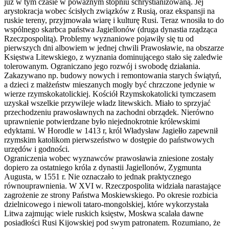
już w tym czasie w poważnym stopniu schrystianizowaną. Jej
arystokracja wobec ścisłych związków z Rusią, oraz ekspansji na
ruskie tereny, przyjmowała wiarę i kulturę Rusi. Teraz wnosiła to do
wspólnego skarbca państwa Jagiellonów (druga dynastia rządząca
Rzeczpospolitą). Problemy wyznaniowe pojawiły się tu od
pierwszych dni albowiem w jednej chwili Prawosławie, na obszarze
Księstwa Litewskiego, z wyznania dominującego stało się zaledwie
tolerowanym. Ograniczano jego rozwój i swobodę działania.
Zakazywano np. budowy nowych i remontowania starych świątyń,
a dzieci z małżeństw mieszanych mogły być chrzczone jedynie w
wierze rzymskokatolickiej. Kościół Rzymskokatolicki tymczasem
uzyskał wszelkie przywileje władz litewskich. Miało to sprzyjać
przechodzeniu prawosławnych na zachodni obrządek. Nierówno
uprawnienie potwierdzane było niejednokrotnie królewskimi
edyktami. W Horodle w 1413 r, król Władysław Jagiełło zapewnił
rzymskim katolikom pierwszeństwo w dostępie do państwowych
urzędów i godności.
Ograniczenia wobec wyznawców prawosławia zniesione zostały
dopiero za ostatniego króla z dynastii Jagiellonów, Zygmunta
Augusta, w 1551 r. Nie oznaczało to jednak praktycznego
równouprawnienia. W XVI w. Rzeczpospolita widziała narastające
zagrożenie ze strony Państwa Moskiewskiego. Po okresie rozbicia
dzielnicowego i niewoli tataro-mongolskiej, które wykorzystała
Litwa zajmując wiele ruskich księstw, Moskwa scalała dawne
posiadłości Rusi Kijowskiej pod swym patronatem. Rozumiano, że