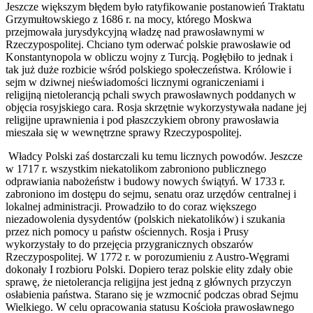
Jeszcze większym błędem było ratyfikowanie postanowień Traktatu
Grzymułtowskiego z 1686 r. na mocy, którego Moskwa
przejmowała jurysdykcyjną władzę nad prawosławnymi w
Rzeczypospolitej. Chciano tym oderwać polskie prawosławie od
Konstantynopola w obliczu wojny z Turcją. Pogłębiło to jednak i
tak już duże rozbicie wśród polskiego społeczeństwa. Królowie i
sejm w dziwnej nieświadomości licznymi ograniczeniami i
religijną nietolerancją pchali swych prawosławnych poddanych w
objęcia rosyjskiego cara. Rosja skrzętnie wykorzystywała nadane jej
religijne uprawnienia i pod płaszczykiem obrony prawosławia
mieszała się w wewnętrzne sprawy Rzeczypospolitej.
Władcy Polski zaś dostarczali ku temu licznych powodów. Jeszcze
w 1717 r. wszystkim niekatolikom zabroniono publicznego
odprawiania nabożeństw i budowy nowych świątyń. W 1733 r.
zabroniono im dostępu do sejmu, senatu oraz urzędów centralnej i
lokalnej administracji. Prowadziło to do coraz większego
niezadowolenia dysydentów (polskich niekatolików) i szukania
przez nich pomocy u państw ościennych. Rosja i Prusy
wykorzystały to do przejęcia przygranicznych obszarów
Rzeczypospolitej. W 1772 r. w porozumieniu z Austro-Węgrami
dokonały I rozbioru Polski. Dopiero teraz polskie elity zdały obie
sprawę, że nietolerancja religijna jest jedną z głównych przyczyn
osłabienia państwa. Starano się je wzmocnić podczas obrad Sejmu
Wielkiego. W celu opracowania statusu Kościoła prawosławnego