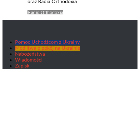
oraz Radia Orthodoxia
Radio Orthodoxia
Pomoc Uchodźcom z Ukrainy
Modlitwa o pokój na Ukrainie
Nabożeństwa
Wiadomości
Zapiski
PAKP Prawosławie w Polsce