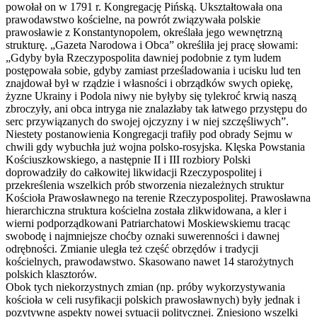
powołał on w 1791 r. Kongregację Pińską. Ukształtowała ona
prawodawstwo kościelne, na powrót związywała polskie
prawosławie z Konstantynopolem, określała jego wewnętrzną
strukturę. „Gazeta Narodowa i Obca” określiła jej pracę słowami:
„Gdyby była Rzeczypospolita dawniej podobnie z tym ludem
postępowała sobie, gdyby zamiast prześladowania i ucisku lud ten
znajdował był w rządzie i własności i obrządków swych opiekę,
żyzne Ukrainy i Podola niwy nie byłyby się tylekroć krwią naszą
zbroczyły, ani obca intryga nie znalazłaby tak łatwego przystępu do
serc przywiązanych do swojej ojczyzny i w niej szczęśliwych”.
Niestety postanowienia Kongregacji trafiły pod obrady Sejmu w
chwili gdy wybuchła już wojna polsko-rosyjska. Klęska Powstania
Kościuszkowskiego, a następnie II i III rozbiory Polski
doprowadziły do całkowitej likwidacji Rzeczypospolitej i
przekreślenia wszelkich prób stworzenia niezależnych struktur
Kościoła Prawosławnego na terenie Rzeczypospolitej. Prawosławna
hierarchiczna struktura kościelna została zlikwidowana, a kler i
wierni podporządkowani Patriarchatowi Moskiewskiemu tracąc
swobodę i najmniejsze choćby oznaki suwerenności i dawnej
odrębności. Zmianie uległa też część obrzędów i tradycji
kościelnych, prawodawstwo. Skasowano nawet 14 starożytnych
polskich klasztorów.
Obok tych niekorzystnych zmian (np. próby wykorzystywania
kościoła w celi rusyfikacji polskich prawosławnych) były jednak i
pozytywne aspekty nowej sytuacji politycznej. Zniesiono wszelki