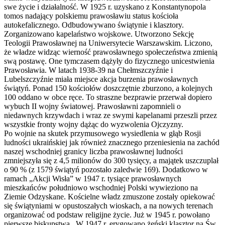
swe życie i działalność. W 1925 r. uzyskano z Konstantynopola
tomos nadający polskiemu prawosławiu status kościoła
autokefalicznego. Odbudowywano świątynie i klasztory.
Zorganizowano kapelaństwo wojskowe. Utworzono Sekcję
Teologii Prawosławnej na Uniwersytecie Warszawskim. Liczono,
że władze widząc wierność prawosławnego społeczeństwa zmienią
swą postawę. One tymczasem dążyły do fizycznego unicestwienia
Prawosławia. W latach 1938-39 na Chełmszczyźnie i
Lubelszczyźnie miała miejsce akcja burzenia prawosławnych
świątyń. Ponad 150 kościołów doszczętnie zburzono, a kolejnych
100 oddano w obce ręce. To straszne bezprawie przerwał dopiero
wybuch II wojny światowej. Prawosławni zapomnieli o
niedawnych krzywdach i wraz ze swymi kapelanami przeszli przez
wszystkie fronty wojny dążąc do wyzwolenia Ojczyzny.
Po wojnie na skutek przymusowego wysiedlenia w głąb Rosji
ludności ukraińskiej jak również znacznego przeniesienia na zachód
naszej wschodniej granicy liczba prawosławnej ludności
zmniejszyła się z 4,5 milionów do 300 tysięcy, a majątek uszczuplał
o 90 % (z 1579 świątyń pozostało zaledwie 169). Dodatkowo w
ramach „Akcji Wisła” w 1947 r. tysiące prawosławnych
mieszkańców południowo wschodniej Polski wywieziono na
Ziemie Odzyskane. Kościelne władz zmuszone zostały opiekować
się świątyniami w opustoszałych wioskach, a na nowych terenach
organizować od podstaw religijne życie. Już w 1945 r. powołano
pierwsze biskupstwa.. W 1947 r. erygowano żeński klasztor na Św.