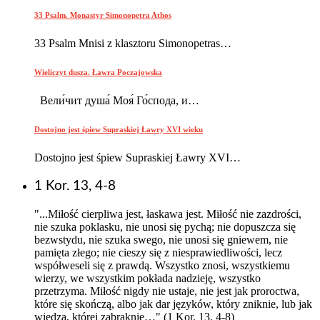
33 Psalm. Monastyr Simonopetra Athos
33 Psalm Mnisi z klasztoru Simonopetras…
Wieliczyt dusza. Ławra Poczajowska
Вели́чит душа́ Моя́ Го́спода, и…
Dostojno jest śpiew Supraskiej Ławry XVI wieku
Dostojno jest śpiew Supraskiej Ławry XVI…
1 Kor. 13, 4-8
"...Miłość cierpliwa jest, łaskawa jest. Miłość nie zazdrości,
nie szuka poklasku, nie unosi się pychą; nie dopuszcza się
bezwstydu, nie szuka swego, nie unosi się gniewem, nie
pamięta złego; nie cieszy się z niesprawiedliwości, lecz
współweseli się z prawdą. Wszystko znosi, wszystkiemu
wierzy, we wszystkim pokłada nadzieję, wszystko
przetrzyma. Miłość nigdy nie ustaje, nie jest jak proroctwa,
które się skończą, albo jak dar języków, który zniknie, lub jak
wiedza, której zabraknie…" (1 Kor. 13, 4-8)