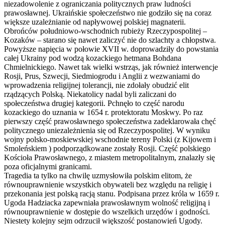
niezadowolenie z ograniczania politycznych praw ludności
prawosławnej. Ukraińskie społeczeństwo nie godziło się na coraz
większe uzależnianie od napływowej polskiej magnaterii.
Obrońców południowo-wschodnich rubieży Rzeczypospolitej –
Kozaków – starano się nawet zaliczyć nie do szlachty a chłopstwa.
Powyższe napięcia w połowie XVII w. doprowadziły do powstania
całej Ukrainy pod wodzą kozackiego hetmana Bohdana
Chmielnickiego. Nawet tak wielki wstrząs, jak również interwencje
Rosji, Prus, Szwecji, Siedmiogrodu i Anglii z wezwaniami do
wprowadzenia religijnej tolerancji, nie zdołały obudzić elit
rządzących Polską. Niekatolicy nadal byli zaliczani do
społeczeństwa drugiej kategorii. Pchnęło to część narodu
kozackiego do uznania w 1654 r. protektoratu Moskwy. Po raz
pierwszy część prawosławnego społeczeństwa zadeklarowała chęć
politycznego uniezależnienia się od Rzeczypospolitej. W wyniku
wojny polsko-moskiewskiej wschodnie tereny Polski (z Kijowem i
Smoleńskiem ) podporządkowane zostały Rosji. Część polskiego
Kościoła Prawosławnego, z miastem metropolitalnym, znalazły się
poza oficjalnymi granicami.
Tragedia ta tylko na chwilę uzmysłowiła polskim elitom, że
równouprawnienie wszystkich obywateli bez względu na religię i
przekonania jest polską racją stanu. Podpisana przez króla w 1659 r.
Ugoda Hadziacka zapewniała prawosławnym wolność religijną i
równouprawnienie w dostępie do wszelkich urzędów i godności.
Niestety kolejny sejm odrzucił większość postanowień Ugody.