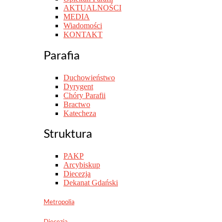
AKTUALNOŚCI
MEDIA
Wiadomości
KONTAKT
Parafia
Duchowieństwo
Dyrygent
Chóry Parafii
Bractwo
Katecheza
Struktura
PAKP
Arcybiskup
Diecezja
Dekanat Gdański
Metropolia
Diecezja