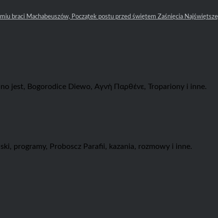
dmiu braci Machabeuszów, Początek postu przed świętem Zaśnięcia Najświętszej
no jest, Bogorodice Diewo, Αγνή Пαρθένε, Tropariony i inne.
i, programy, Proboscz Parafii, kazania, rozmowy i inne.