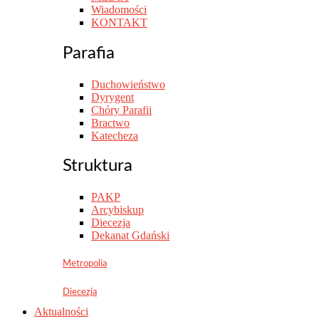
Wiadomości
KONTAKT
Parafia
Duchowieństwo
Dyrygent
Chóry Parafii
Bractwo
Katecheza
Struktura
PAKP
Arcybiskup
Diecezja
Dekanat Gdański
Metropolia
Diecezja
Aktualności