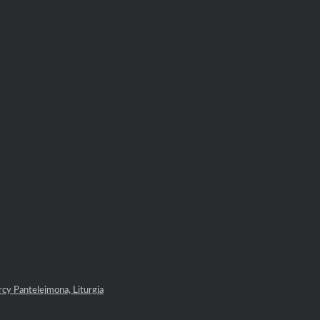
rcy Pantelejmona, Liturgia