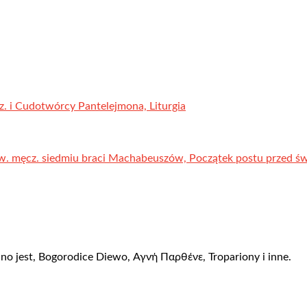
z. i Cudotwórcy Pantelejmona, Liturgia
w. męcz. siedmiu braci Machabeuszów, Początek postu przed świ
no jest, Bogorodice Diewo, Αγνή Пαρθένε, Tropariony i inne.