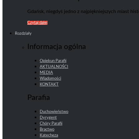
Gdańsk, niegdyś jedno z najpiękniejszych miast his
Czytaj dalej
Rozdziały
Informacja ogólna
Opiekun Parafii
AKTUALNOŚCI
MEDIA
Wiadomości
KONTAKT
Parafia
Duchowieństwo
Dyrygent
Chóry Parafii
Bractwo
Katecheza