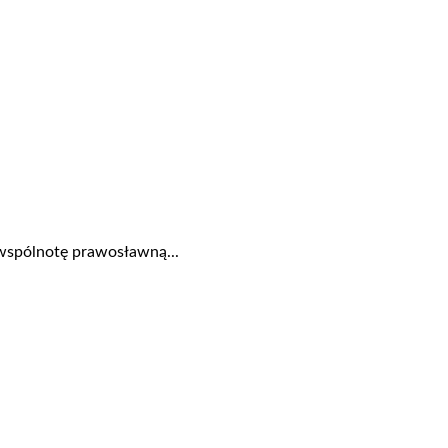
ą wspólnotę prawosławną...