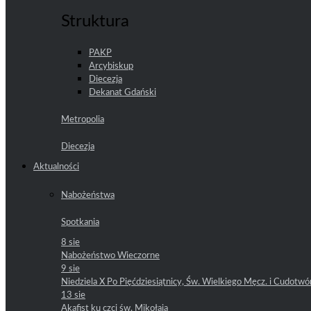
Struktura
PAKP
Arcybiskup
Diecezja
Dekanat Gdański
Metropolia
Diecezja
Aktualności
Nabożeństwa
Spotkania
8 sie
Nabożeństwo Wieczorne
9 sie
Niedziela X Po Pięćdziesiątnicy, Św. Wielkiego Męcz. i Cudotwó
13 sie
Akafist ku czci św. Mikołaja