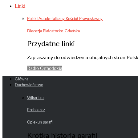
Linki
Polski Autokefaliczny Kościół Prawosławny
Diecezja Białostocko-Gdańska
Przydatne linki
Zapraszamy do odwiedzenia oficjalnych stron Pols
Radio Orthodoxia
Główna
Duchowieństwo
Wikariusz
Proboszcz
Opiekun parafii
Krótka historia parafii