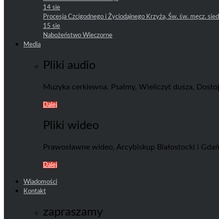
14 sie
Procesja Czcigodnego i Życiodajnego Krzyża, Św. św. męcz. sie
15 sie
Nabożeństwo Wieczorne
Media
Pliki audio
Muzyka cerkiewna. Psalmy, Wieliczyt dusza, Dostoj
Dalej
Pliki wideo
Prawosławne wideo, Arcybiskup Białostocki i Gdańsk
Dalej
Wiadomości
Kontakt
zapraszamy