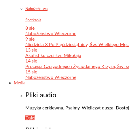
Nabożeństwa
Spotkania
8 sie
Nabożeństwo Wieczorne
9 sie
Niedziela X Po Pięćdziesiątnicy, Św. Wielkiego Męc
13 sie
Akafist ku czci św. Mikołaja
14 sie
Procesja Czcigodnego i Życiodajnego Krzyża, Św. ś
15 sie
Nabożeństwo Wieczorne
Media
Pliki audio
Muzyka cerkiewna. Psalmy, Wieliczyt dusza, Dostoj
Dalej