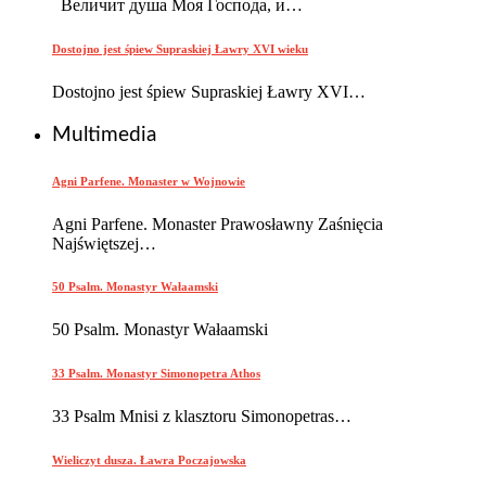
Вели́чит душа́ Моя́ Го́спода, и…
Dostojno jest śpiew Supraskiej Ławry XVI wieku
Dostojno jest śpiew Supraskiej Ławry XVI…
Multimedia
Agni Parfene. Monaster w Wojnowie
Agni Parfene. Monaster Prawosławny Zaśnięcia
Najświętszej…
50 Psalm. Monastyr Wałaamski
50 Psalm. Monastyr Wałaamski
33 Psalm. Monastyr Simonopetra Athos
33 Psalm Mnisi z klasztoru Simonopetras…
Wieliczyt dusza. Ławra Poczajowska