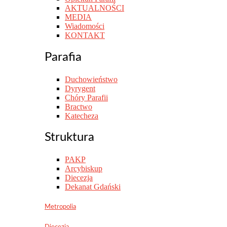
AKTUALNOŚCI
MEDIA
Wiadomości
KONTAKT
Parafia
Duchowieństwo
Dyrygent
Chóry Parafii
Bractwo
Katecheza
Struktura
PAKP
Arcybiskup
Diecezja
Dekanat Gdański
Metropolia
Diecezja