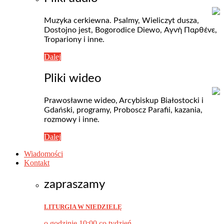
Muzyka cerkiewna. Psalmy, Wieliczyt dusza,
Dostojno jest, Bogorodice Diewo, Αγνή Пαρθένε,
Tropariony i inne.
Dalej
Pliki wideo
Prawosławne wideo, Arcybiskup Białostocki i
Gdański, programy, Proboscz Parafii, kazania,
rozmowy i inne.
Dalej
Wiadomości
Kontakt
zapraszamy
LITURGIA W NIEDZIELĘ
o godzinie 10:00 co tydzień