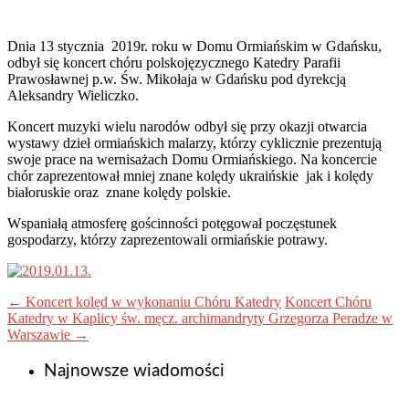
Dnia 13 stycznia 2019r. roku w Domu Ormiańskim w Gdańsku,
odbył się koncert chóru polskojęzycznego Katedry Parafii
Prawosławnej p.w. Św. Mikołaja w Gdańsku pod dyrekcją
Aleksandry Wieliczko.
Koncert muzyki wielu narodów odbył się przy okazji otwarcia
wystawy dzieł ormiańskich malarzy, którzy cyklicznie prezentują
swoje prace na wernisażach Domu Ormiańskiego. Na koncercie
chór zaprezentował mniej znane kolędy ukraińskie jak i kolędy
białoruskie oraz znane kolędy polskie.
Wspaniałą atmosferę gościnności potęgował poczęstunek
gospodarzy, którzy zaprezentowali ormiańskie potrawy.
←
Koncert kolęd w wykonaniu Chóru Katedry
Koncert Chóru
Katedry w Kaplicy św. męcz. archimandryty Grzegorza Peradze w
Warszawie
→
Najnowsze wiadomości