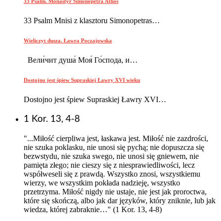
33 Psalm. Monastyr Simonopetra Athos
33 Psalm Mnisi z klasztoru Simonopetras…
Wieliczyt dusza. Ławra Poczajowska
Вели́чит душа́ Моя́ Го́спода, и…
Dostojno jest śpiew Supraskiej Ławry XVI wieku
Dostojno jest śpiew Supraskiej Ławry XVI…
1 Kor. 13, 4-8
"...Miłość cierpliwa jest, łaskawa jest. Miłość nie zazdrości,
nie szuka poklasku, nie unosi się pychą; nie dopuszcza się
bezwstydu, nie szuka swego, nie unosi się gniewem, nie
pamięta złego; nie cieszy się z niesprawiedliwości, lecz
współweseli się z prawdą. Wszystko znosi, wszystkiemu
wierzy, we wszystkim pokłada nadzieję, wszystko
przetrzyma. Miłość nigdy nie ustaje, nie jest jak proroctwa,
które się skończą, albo jak dar języków, który zniknie, lub jak
wiedza, której zabraknie…" (1 Kor. 13, 4-8)