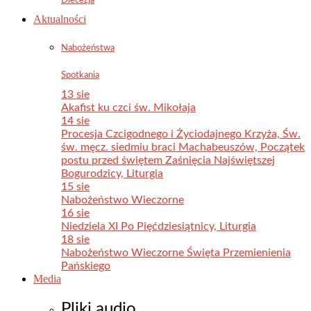
Aktualności
Nabożeństwa
Spotkania
13 sie
Akafist ku czci św. Mikołaja
14 sie
Procesja Czcigodnego i Życiodajnego Krzyża, Św.
św. męcz. siedmiu braci Machabeuszów, Początek
postu przed świętem Zaśnięcia Najświętszej
Bogurodzicy, Liturgia
15 sie
Nabożeństwo Wieczorne
16 sie
Niedziela XI Po Pięćdziesiątnicy, Liturgia
18 sie
Nabożeństwo Wieczorne Święta Przemienienia
Pańskiego
Media
Pliki audio