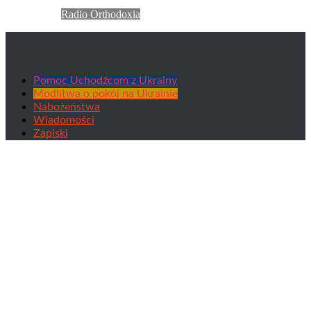
Radio Orthodoxia
Pomoc Uchodźcom z Ukrainy
Modlitwa o pokój na Ukrainie
Nabożeństwa
Wiadomości
Zapiski
Koncert Chóru Katedry w Domu
Ormiańskim w Gdańsku