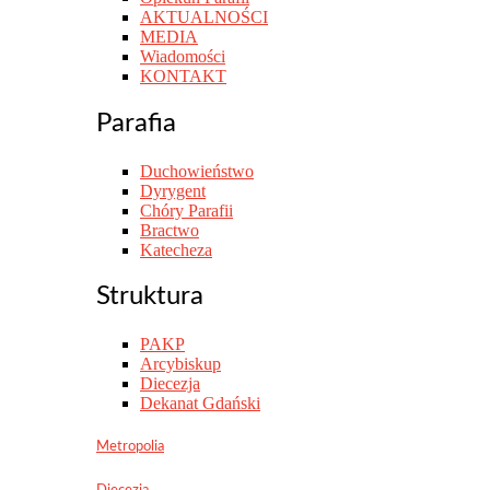
AKTUALNOŚCI
MEDIA
Wiadomości
KONTAKT
Parafia
Duchowieństwo
Dyrygent
Chóry Parafii
Bractwo
Katecheza
Struktura
PAKP
Arcybiskup
Diecezja
Dekanat Gdański
Metropolia
Diecezja