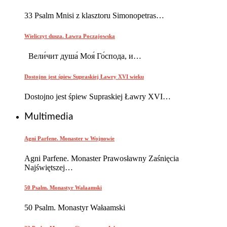
33 Psalm Mnisi z klasztoru Simonopetras…
Wieliczyt dusza. Ławra Poczajowska
Вели́чит душа́ Моя́ Го́спода, и…
Dostojno jest śpiew Supraskiej Ławry XVI wieku
Dostojno jest śpiew Supraskiej Ławry XVI…
Multimedia
Agni Parfene. Monaster w Wojnowie
Agni Parfene. Monaster Prawosławny Zaśnięcia
Najświętszej…
50 Psalm. Monastyr Wałaamski
50 Psalm. Monastyr Wałaamski