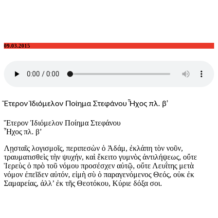
09.03.2015
Ἕτερον Ἰδιόμελον Ποίημα Στεφάνου Ἦχος πλ. β’
Ἕτερον Ἰδιόμελον Ποίημα Στεφάνου
Ἦχος πλ. β’
Λῃσταῖς λογισμοῖς, περιπεσὼν ὁ Ἀδάμ, ἐκλάπη τὸν νοῦν,
τραυματισθεὶς τὴν ψυχήν, καὶ ἔκειτο γυμνὸς ἀντιλήψεως, οὔτε
Ἱερεὺς ὁ πρὸ τοῦ νόμου προσέσχεν αὐτῷ, οὔτε Λευΐτης μετὰ
νόμον ἐπεῖδεν αὐτόν, εἰμὴ σὺ ὁ παραγενόμενος Θεός, οὐκ ἐκ
Σαμαρείας, ἀλλ’ ἐκ τῆς Θεοτόκου, Κύριε δόξα σοι.