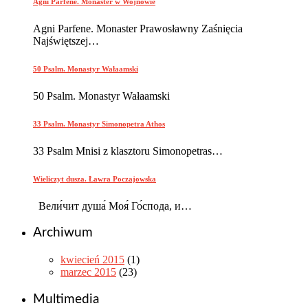
Agni Parfene. Monaster w Wojnowie
Agni Parfene. Monaster Prawosławny Zaśnięcia
Najświętszej…
50 Psalm. Monastyr Wałaamski
50 Psalm. Monastyr Wałaamski
33 Psalm. Monastyr Simonopetra Athos
33 Psalm Mnisi z klasztoru Simonopetras…
Wieliczyt dusza. Ławra Poczajowska
Вели́чит душа́ Моя́ Го́спода, и…
Archiwum
kwiecień 2015
(1)
marzec 2015
(23)
Multimedia