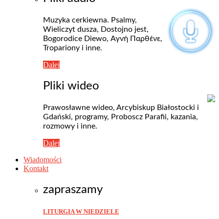
Muzyka cerkiewna. Psalmy,
Wieliczyt dusza, Dostojno jest,
Bogorodice Diewo, Αγνή Пαρθένε,
Tropariony i inne.
Dalej
Pliki wideo
Prawosławne wideo, Arcybiskup Białostocki i
Gdański, programy, Proboscz Parafii, kazania,
rozmowy i inne.
Dalej
Wiadomości
Kontakt
zapraszamy
LITURGIA W NIEDZIELĘ