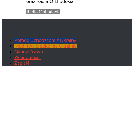
oraz Radia Orthodoxia
Radio Orthodoxia
Pomoc Uchodźcom z Ukrainy
Modlitwa o pokój na Ukrainie
Nabożeństwa
Wiadomości
Zapiski
Ἕτερον Ἰδιόμελον Ποίημα Στεφάνου
Ἦχος πλ. β’