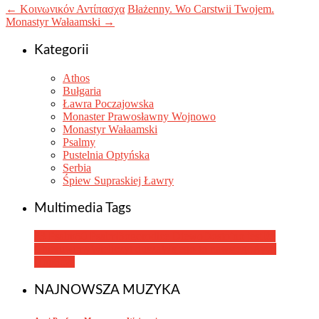
←
Κοινωνικόν Αντίπασχα
Błażenny. Wo Carstwii Twojem.
Monastyr Wałaamski
→
Kategorii
Athos
Bułgaria
Ławra Poczajowska
Monaster Prawosławny Wojnowo
Monastyr Wałaamski
Psalmy
Pustelnia Optyńska
Serbia
Śpiew Supraskiej Ławry
Multimedia Tags
33 Psalm
50 Psalm
Bogorodice Diewo
Dostojno jest
Iże
Chieruwimy
Wieliczyt dusza
Wsjego-to nawsjego
Αγνή
Пαρθένε
NAJNOWSZA MUZYKA