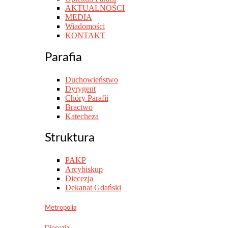
AKTUALNOŚCI
MEDIA
Wiadomości
KONTAKT
Parafia
Duchowieństwo
Dyrygent
Chóry Parafii
Bractwo
Katecheza
Struktura
PAKP
Arcybiskup
Diecezja
Dekanat Gdański
Metropolia
Diecezja