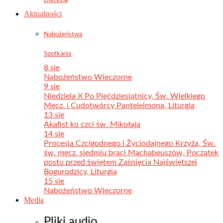
Aktualności
Nabożeństwa
Spotkania
8 sie
Nabożeństwo Wieczorne
9 sie
Niedziela X Po Pięćdziesiątnicy, Św. Wielkiego
Męcz. i Cudotwórcy Pantelejmona, Liturgia
13 sie
Akafist ku czci św. Mikołaja
14 sie
Procesja Czcigodnego i Życiodajnego Krzyża, Św.
św. męcz. siedmiu braci Machabeuszów, Początek
postu przed świętem Zaśnięcia Najświętszej
Bogurodzicy, Liturgia
15 sie
Nabożeństwo Wieczorne
Media
Pliki audio