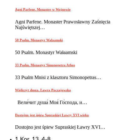
Agni Parfene. Monaster w Wojnowie
Agni Parfene. Monaster Prawosławny Zaśnięcia
Najświętszej…
50 Psalm. Monastyr Wałaamski
50 Psalm. Monastyr Wałaamski
33 Psalm. Monastyr Simonopetra Athos
33 Psalm Mnisi z klasztoru Simonopetras…
Wieliczyt dusza. Ławra Poczajowska
Вели́чит душа́ Моя́ Го́спода, и…
Dostojno jest śpiew Supraskiej Ławry XVI wieku
Dostojno jest śpiew Supraskiej Ławry XVI…
1 Kor. 13, 4-8