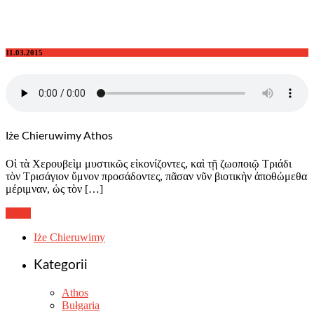
11.03.2015
Iże Chieruwimy Athos
Οἱ τὰ Χερουβεὶμ μυστικῶς εἰκονίζοντες, καὶ τῇ ζωοποιῷ Τριάδι
τὸν Τρισάγιον ὕμνον προσάδοντες, πᾶσαν νῦν βιοτικὴν ἀποθώμεθα
μέριμναν, ὡς τὸν […]
Dalej
Iże Chieruwimy
Kategorii
Athos
Bułgaria