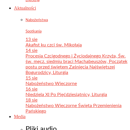
Aktualności
Nabożeństwa
Spotkania
13 sie
Akafist ku czci św. Mikołaja
14 sie
Procesja Czcigodnego i Życiodajnego Krzyża, Św.
św. męcz. siedmiu braci Machabeuszów, Początek
postu przed świętem Zaśnięcia Najświętszej
Bogurodzicy, Liturgia
15 sie
Nabożeństwo Wieczorne
16 sie
Niedziela XI Po Pięćdziesiątnicy, Liturgia
18 sie
Nabożeństwo Wieczorne Święta Przemienienia
Pańskiego
Media
Pliki audio