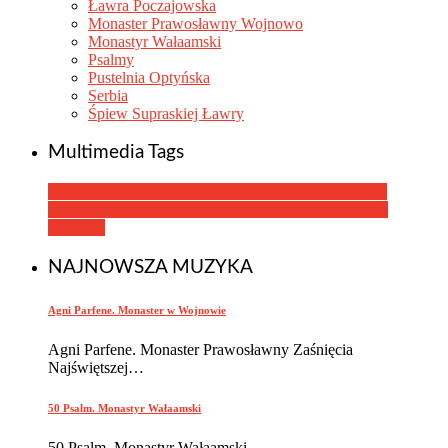
Ławra Poczajowska
Monaster Prawosławny Wojnowo
Monastyr Wałaamski
Psalmy
Pustelnia Optyńska
Serbia
Śpiew Supraskiej Ławry
Multimedia Tags
33 Psalm
50 Psalm
Bogorodice Diewo
Dostojno jest
Iże
Chieruwimy
Wieliczyt dusza
Wsjego-to nawsjego
Αγνή
Пαρθένε
NAJNOWSZA MUZYKA
Agni Parfene. Monaster w Wojnowie
Agni Parfene. Monaster Prawosławny Zaśnięcia
Najświętszej…
50 Psalm. Monastyr Wałaamski
50 Psalm. Monastyr Wałaamski