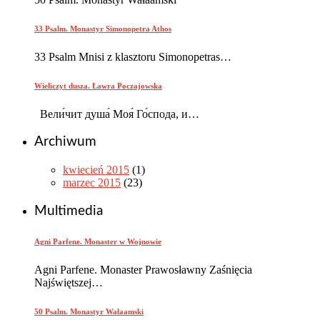
33 Psalm. Monastyr Simonopetra Athos
33 Psalm Mnisi z klasztoru Simonopetras…
Wieliczyt dusza. Ławra Poczajowska
Вели́чит душа́ Моя́ Го́спода, и…
Archiwum
kwiecień 2015
(1)
marzec 2015
(23)
Multimedia
Agni Parfene. Monaster w Wojnowie
Agni Parfene. Monaster Prawosławny Zaśnięcia
Najświętszej…
50 Psalm. Monastyr Wałaamski