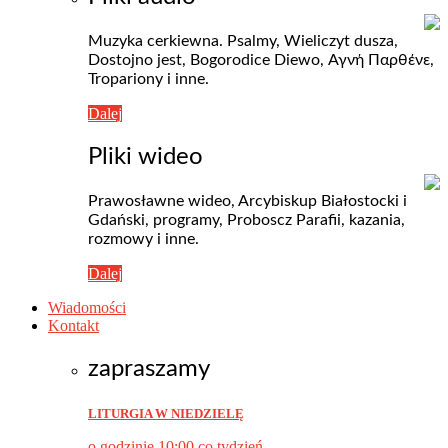
Muzyka cerkiewna. Psalmy, Wieliczyt dusza,
Dostojno jest, Bogorodice Diewo, Αγνή Пαρθένε,
Tropariony i inne.
Dalej
Pliki wideo
Prawosławne wideo, Arcybiskup Białostocki i
Gdański, programy, Proboscz Parafii, kazania,
rozmowy i inne.
Dalej
Wiadomości
Kontakt
zapraszamy
LITURGIA W NIEDZIELĘ
o godzinie 10:00 co tydzień