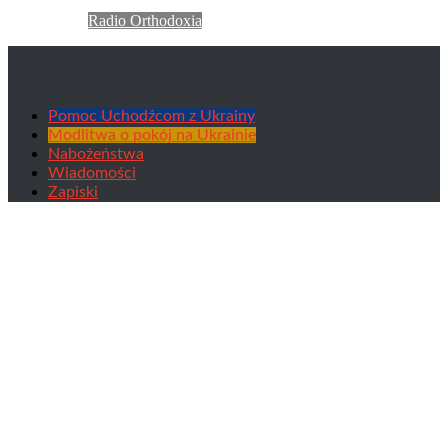
Radio Orthodoxia
Pomoc Uchodźcom z Ukrainy
Modlitwa o pokój na Ukrainie
Nabożeństwa
Wiadomości
Zapiski
Tag: Iże Chieruwimy