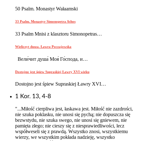
50 Psalm. Monastyr Wałaamski
33 Psalm. Monastyr Simonopetra Athos
33 Psalm Mnisi z klasztoru Simonopetras…
Wieliczyt dusza. Ławra Poczajowska
Вели́чит душа́ Моя́ Го́спода, и…
Dostojno jest śpiew Supraskiej Ławry XVI wieku
Dostojno jest śpiew Supraskiej Ławry XVI…
1 Kor. 13, 4-8
"...Miłość cierpliwa jest, łaskawa jest. Miłość nie zazdrości,
nie szuka poklasku, nie unosi się pychą; nie dopuszcza się
bezwstydu, nie szuka swego, nie unosi się gniewem, nie
pamięta złego; nie cieszy się z niesprawiedliwości, lecz
współweseli się z prawdą. Wszystko znosi, wszystkiemu
wierzy, we wszystkim pokłada nadzieję, wszystko