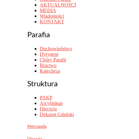
AKTUALNOŚCI
MEDIA
Wiadomości
KONTAKT
Parafia
Duchowieństwo
Dyrygent
Chóry Parafii
Bractwo
Katecheza
Struktura
PAKP
Arcybiskup
Diecezja
Dekanat Gdański
Metropolia
Diecezja