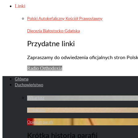
Linki
Polski Autokefaliczny Kościół Prawosławny
Diecezja Białostocko-Gdańska
Przydatne linki
Zapraszamy do odwiedzenia oficjalnych stron Pols
Radio Orthodoxia
Główna
Duchowieństwo
Wikariusz
Proboszcz
Opiekun parafii
Krótka historia parafii