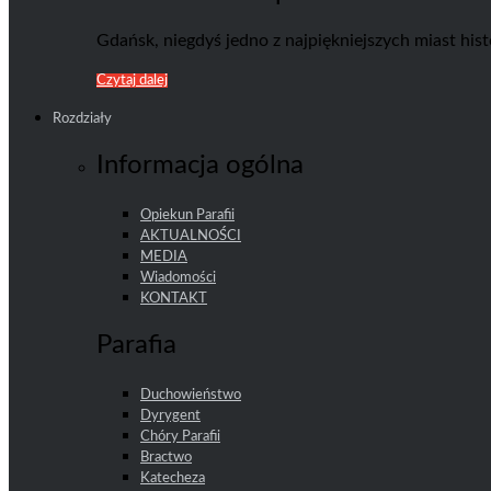
Gdańsk, niegdyś jedno z najpiękniejszych miast his
Czytaj dalej
Rozdziały
Informacja ogólna
Opiekun Parafii
AKTUALNOŚCI
MEDIA
Wiadomości
KONTAKT
Parafia
Duchowieństwo
Dyrygent
Chóry Parafii
Bractwo
Katecheza