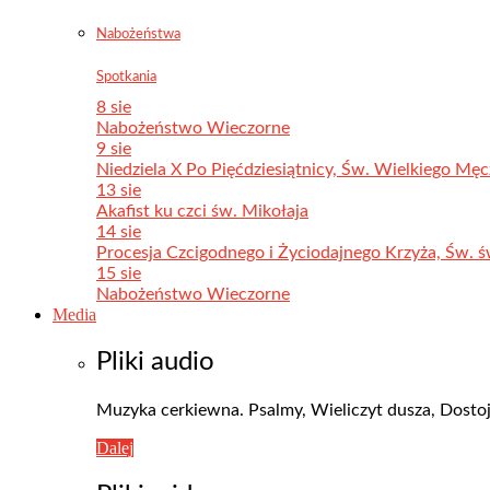
Nabożeństwa
Spotkania
8 sie
Nabożeństwo Wieczorne
9 sie
Niedziela X Po Pięćdziesiątnicy, Św. Wielkiego Męc
13 sie
Akafist ku czci św. Mikołaja
14 sie
Procesja Czcigodnego i Życiodajnego Krzyża, Św. ś
15 sie
Nabożeństwo Wieczorne
Media
Pliki audio
Muzyka cerkiewna. Psalmy, Wieliczyt dusza, Dostoj
Dalej