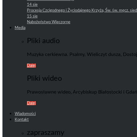
14 sie
Procesja Czcigodnego i Życiodajnego Krzyża, Św. św. męcz. sie
15 sie
Nabożeństwo Wieczorne
Media
Pliki audio
Muzyka cerkiewna. Psalmy, Wieliczyt dusza, Dostoj
Dalej
Pliki wideo
Prawosławne wideo, Arcybiskup Białostocki i Gdańsk
Dalej
Wiadomości
Kontakt
zapraszamy