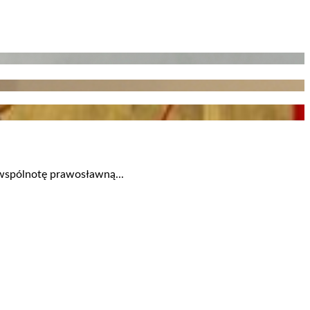
ą wspólnotę prawosławną...