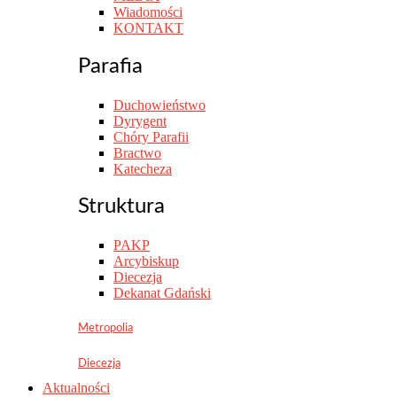
Wiadomości
KONTAKT
Parafia
Duchowieństwo
Dyrygent
Chóry Parafii
Bractwo
Katecheza
Struktura
PAKP
Arcybiskup
Diecezja
Dekanat Gdański
Metropolia
Diecezja
Aktualności