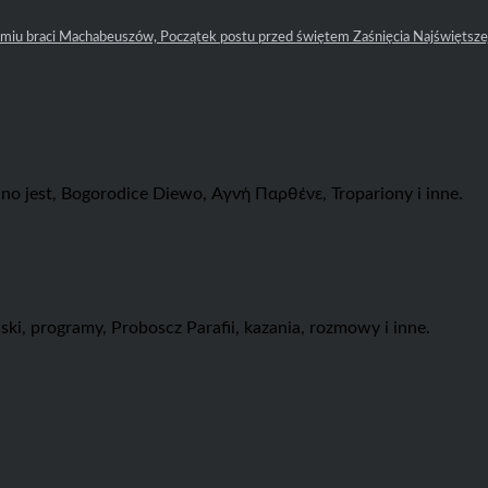
dmiu braci Machabeuszów, Początek postu przed świętem Zaśnięcia Najświętszej
no jest, Bogorodice Diewo, Αγνή Пαρθένε, Tropariony i inne.
i, programy, Proboscz Parafii, kazania, rozmowy i inne.