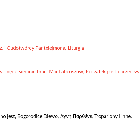
z. i Cudotwórcy Pantelejmona, Liturgia
w. męcz. siedmiu braci Machabeuszów, Początek postu przed świ
no jest, Bogorodice Diewo, Αγνή Пαρθένε, Tropariony i inne.