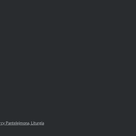
rcy Pantelejmona, Liturgia