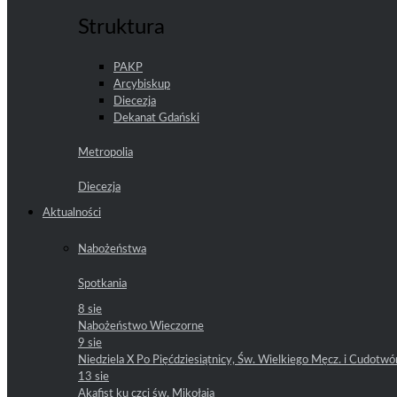
Struktura
PAKP
Arcybiskup
Diecezja
Dekanat Gdański
Metropolia
Diecezja
Aktualności
Nabożeństwa
Spotkania
8 sie
Nabożeństwo Wieczorne
9 sie
Niedziela X Po Pięćdziesiątnicy, Św. Wielkiego Męcz. i Cudotwó
13 sie
Akafist ku czci św. Mikołaja