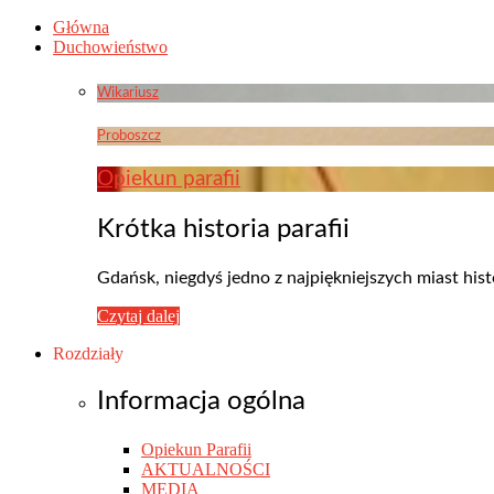
Główna
Duchowieństwo
Wikariusz
Proboszcz
Opiekun parafii
Krótka historia parafii
Gdańsk, niegdyś jedno z najpiękniejszych miast his
Czytaj dalej
Rozdziały
Informacja ogólna
Opiekun Parafii
AKTUALNOŚCI
MEDIA