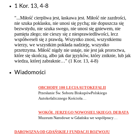
1 Kor. 13, 4-8
"...Miłość cierpliwa jest, łaskawa jest. Miłość nie zazdrości,
nie szuka poklasku, nie unosi się pychą; nie dopuszcza się
bezwstydu, nie szuka swego, nie unosi się gniewem, nie
pamięta złego; nie cieszy się z niesprawiedliwości, lecz
współweseli się z prawdą. Wszystko znosi, wszystkiemu
wierzy, we wszystkim pokłada nadzieję, wszystko
przetrzyma. Miłość nigdy nie ustaje, nie jest jak proroctwa,
które się skończą, albo jak dar języków, który zniknie, lub jak
wiedza, której zabraknie…" (1 Kor. 13, 4-8)
Wiadomości
OBCHODY 100 LECIA AUTOKEFALII
Przesłanie Św. Soboru BiskupówPolskiego
Autokefalicznego Kościoła…
WOKÓŁ JERZEGO NOWOSIELSKIEGO. DEBATA
Muzeum Narodowe w Gdańsku we współpracy…
DAROWIZNA OD GDAŃSKIEJ FUNDACJI ROZWOJU