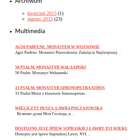
Archiwum
kwiecień 2015
(1)
marzec 2015
(23)
Multimedia
AGNI PARFENE. MONASTER W WOJNOWIE
Agni Parfene. Monaster Prawosławny Zaśnięcia Najświętszej…
50 PSALM. MONASTYR WAŁAAMSKI
50 Psalm. Monastyr Wałaamski
33 PSALM. MONASTYR SIMONOPETRA ATHOS
33 Psalm Mnisi z klasztoru Simonopetras…
WIELICZYT DUSZA. ŁAWRA POCZAJOWSKA
Вели́чит душа́ Моя́ Го́спода, и…
DOSTOJNO JEST ŚPIEW SUPRASKIEJ ŁAWRY XVI WIEKU
Dostojno jest śpiew Supraskiej Ławry XVI…