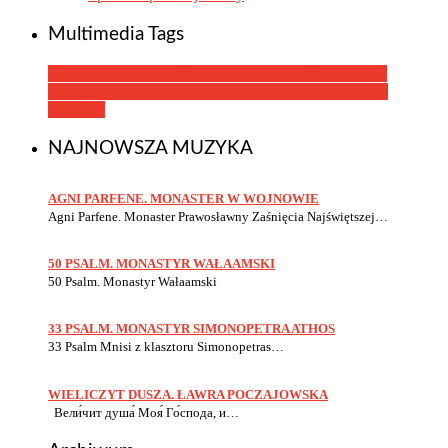
Multimedia Tags
33 Psalm
50 Psalm
Bogorodice Diewo
Dostojno jest
Iże
Chieruwimy
Wieliczyt dusza
Wsjego-to nawsjego
Αγνή
Пαρθένε
NAJNOWSZA MUZYKA
AGNI PARFENE. MONASTER W WOJNOWIE
Agni Parfene. Monaster Prawosławny Zaśnięcia Najświętszej…
50 PSALM. MONASTYR WAŁAAMSKI
50 Psalm. Monastyr Wałaamski
33 PSALM. MONASTYR SIMONOPETRA ATHOS
33 Psalm Mnisi z klasztoru Simonopetras…
WIELICZYT DUSZA. ŁAWRA POCZAJOWSKA
Вели́чит душа́ Моя́ Го́спода, и…