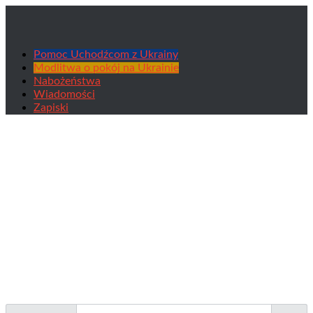
Pomoc Uchodźcom z Ukrainy
Modlitwa o pokój na Ukrainie
Nabożeństwa
Wiadomości
Zapiski
Categorii: Śpiew Supraskiej Ławry