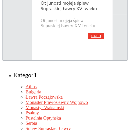
Ot junosti mojeja śpiew
Supraskiej Ławry XVI wieku
Ot junosti mojeja śpiew
Supraskiej Ławry XVI wieku
DALEJ
Kategorii
Athos
Bułgaria
Ławra Poczajowska
Monaster Prawosławny Wojnowo
Monastyr Wałaamski
Psalmy
Pustelnia Optyńska
Serbia
Śpiew Supraskiej Ławry