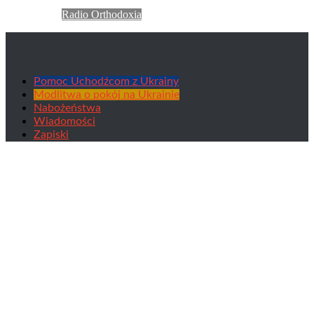
Radio Orthodoxia
Pomoc Uchodźcom z Ukrainy
Modlitwa o pokój na Ukrainie
Nabożeństwa
Wiadomości
Zapiski
Wzbrannoj Wojewodie. Chór kapłanów
Sofia, Bułgaria