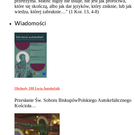
przetrzyma. Miłość nigdy nie ustaje, nie jest jak proroctwa,
które się skończą, albo jak dar języków, który zniknie, lub jak
wiedza, której zabraknie…" (1 Kor. 13, 4-8)
Wiadomości
Obchody 100 Lecia Autokefalii
Przesłanie Św. Soboru BiskupówPolskiego Autokefalicznego
Kościoła…