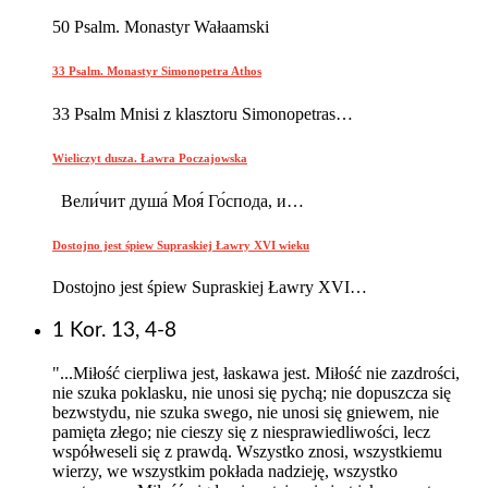
50 Psalm. Monastyr Wałaamski
33 Psalm. Monastyr Simonopetra Athos
33 Psalm Mnisi z klasztoru Simonopetras…
Wieliczyt dusza. Ławra Poczajowska
Вели́чит душа́ Моя́ Го́спода, и…
Dostojno jest śpiew Supraskiej Ławry XVI wieku
Dostojno jest śpiew Supraskiej Ławry XVI…
1 Kor. 13, 4-8
"...Miłość cierpliwa jest, łaskawa jest. Miłość nie zazdrości,
nie szuka poklasku, nie unosi się pychą; nie dopuszcza się
bezwstydu, nie szuka swego, nie unosi się gniewem, nie
pamięta złego; nie cieszy się z niesprawiedliwości, lecz
współweseli się z prawdą. Wszystko znosi, wszystkiemu
wierzy, we wszystkim pokłada nadzieję, wszystko