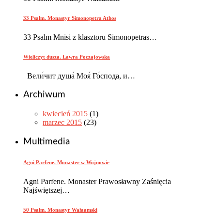
33 Psalm. Monastyr Simonopetra Athos
33 Psalm Mnisi z klasztoru Simonopetras…
Wieliczyt dusza. Ławra Poczajowska
Вели́чит душа́ Моя́ Го́спода, и…
Archiwum
kwiecień 2015
(1)
marzec 2015
(23)
Multimedia
Agni Parfene. Monaster w Wojnowie
Agni Parfene. Monaster Prawosławny Zaśnięcia
Najświętszej…
50 Psalm. Monastyr Wałaamski