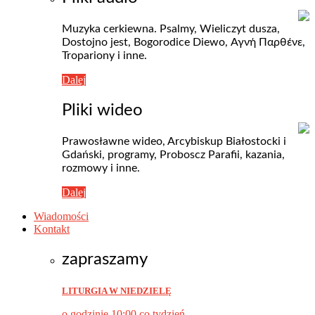
Muzyka cerkiewna. Psalmy, Wieliczyt dusza,
Dostojno jest, Bogorodice Diewo, Αγνή Пαρθένε,
Tropariony i inne.
Dalej
Pliki wideo
Prawosławne wideo, Arcybiskup Białostocki i
Gdański, programy, Proboscz Parafii, kazania,
rozmowy i inne.
Dalej
Wiadomości
Kontakt
zapraszamy
LITURGIA W NIEDZIELĘ
o godzinie 10:00 co tydzień