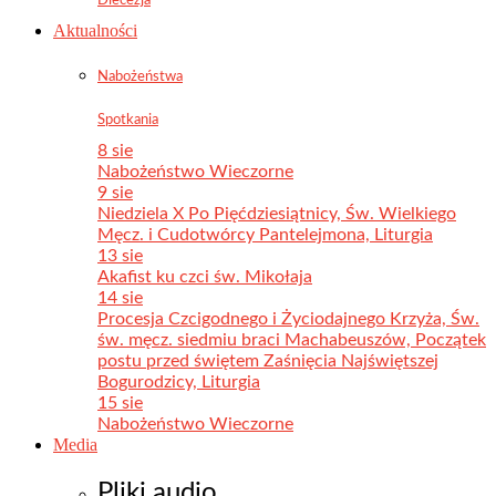
Aktualności
Nabożeństwa
Spotkania
8 sie
Nabożeństwo Wieczorne
9 sie
Niedziela X Po Pięćdziesiątnicy, Św. Wielkiego
Męcz. i Cudotwórcy Pantelejmona, Liturgia
13 sie
Akafist ku czci św. Mikołaja
14 sie
Procesja Czcigodnego i Życiodajnego Krzyża, Św.
św. męcz. siedmiu braci Machabeuszów, Początek
postu przed świętem Zaśnięcia Najświętszej
Bogurodzicy, Liturgia
15 sie
Nabożeństwo Wieczorne
Media
Pliki audio