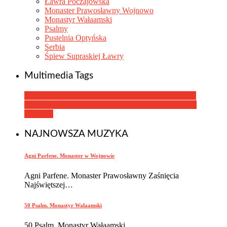
Ławra Poczajowska
Monaster Prawosławny Wojnowo
Monastyr Wałaamski
Psalmy
Pustelnia Optyńska
Serbia
Śpiew Supraskiej Ławry
Multimedia Tags
33 Psalm
50 Psalm
Bogorodice Diewo
Dostojno jest
Iże
Chieruwimy
Wieliczyt dusza
Wsjego-to nawsjego
Αγνή
Пαρθένε
NAJNOWSZA MUZYKA
Agni Parfene. Monaster w Wojnowie
Agni Parfene. Monaster Prawosławny Zaśnięcia
Najświętszej…
50 Psalm. Monastyr Wałaamski
50 Psalm. Monastyr Wałaamski