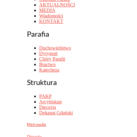
AKTUALNOŚCI
MEDIA
Wiadomości
KONTAKT
Parafia
Duchowieństwo
Dyrygent
Chóry Parafii
Bractwo
Katecheza
Struktura
PAKP
Arcybiskup
Diecezja
Dekanat Gdański
Metropolia
Diecezja