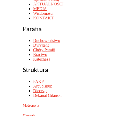
AKTUALNOŚCI
MEDIA
Wiadomości
KONTAKT
Parafia
Duchowieństwo
Dyrygent
Chóry Parafii
Bractwo
Katecheza
Struktura
PAKP
Arcybiskup
Diecezja
Dekanat Gdański
Metropolia
Diecezja