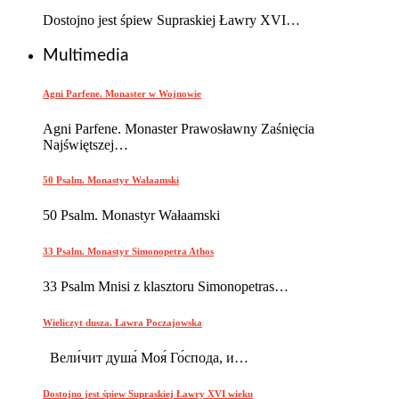
Dostojno jest śpiew Supraskiej Ławry XVI…
Multimedia
Agni Parfene. Monaster w Wojnowie
Agni Parfene. Monaster Prawosławny Zaśnięcia
Najświętszej…
50 Psalm. Monastyr Wałaamski
50 Psalm. Monastyr Wałaamski
33 Psalm. Monastyr Simonopetra Athos
33 Psalm Mnisi z klasztoru Simonopetras…
Wieliczyt dusza. Ławra Poczajowska
Вели́чит душа́ Моя́ Го́спода, и…
Dostojno jest śpiew Supraskiej Ławry XVI wieku