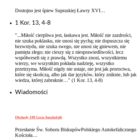
Dostojno jest śpiew Supraskiej Ławry XVI…
1 Kor. 13, 4-8
"...Miłość cierpliwa jest, łaskawa jest. Miłość nie zazdrości,
nie szuka poklasku, nie unosi się pychą; nie dopuszcza się
bezwstydu, nie szuka swego, nie unosi się gniewem, nie
pamięta złego; nie cieszy się z niesprawiedliwości, lecz
współweseli się z prawdą. Wszystko znosi, wszystkiemu
wierzy, we wszystkim pokłada nadzieję, wszystko
przetrzyma. Miłość nigdy nie ustaje, nie jest jak proroctwa,
które się skończą, albo jak dar języków, który zniknie, lub jak
wiedza, której zabraknie…" (1 Kor. 13, 4-8)
Wiadomości
Obchody 100 Lecia Autokefalii
Przesłanie Św. Soboru BiskupówPolskiego Autokefalicznego
Kościoła…