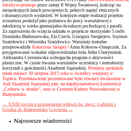
miedzywojennego
przez zamęt II Wojny Światowej, kończąc na
niespokojnych latach powojennych, pełnych napięć etnicznych
i dramatycznych wydarzeń. W kolejnym etapie realizacji projektu
scenariusz posłużył jako podstawa do pracy warsztatowej z
młodzieżą w wieku gimnazjalno-lice
alnym pochodzącej z parafii.
Za zaproszenia do wzięcia udziału w projekcie skorzystało 5 osób:
Dominika Błahuszewska, Ela Czech, Grzegorz Siergiejew, Szymon
Szatyłowicz i Weronika Szatyłowicz. Warsztaty teatralne
przeprowadziły
Katarzyna Siergiej i
Anna Kołosow-Ostapczu
k. Za
przygotowanie wokalne odpowiedzialna była Julita Charytoniuk.
Aleksandra Czerniawska wzbogaciła program o aktywności
plastyczne. W czasie trwania warsztatów uczestnicy i instruktorzy
korzystali z gościnności Akademii Supraskiej.
Premiera spektaklu
miała miejsce 30 sierpnia 2015 roku w świetlicy wiejskiej w
Topilcu. Przedstawienie prezentowane było również dwukrotnie w
Auli Akademii Supraskiej min. na międzynarodowej konferencji
„Cerkiew w drodze”, oraz w Centrum Kultury Prawosławnej w
Białymstoku.
←
XXIII rocznica przeniesienia relikwii św. męcz. Gabriela z
Grodna do Białegostoku
Gowienia
→
Najnowsze wiadomości