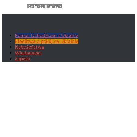
Radio Orthodoxia
Pomoc Uchodźcom z Ukrainy
Modlitwa o pokój na Ukrainie
Nabożeństwa
Wiadomości
Zapiski
SPEKTAKL