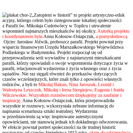
„Zatopieni w historii” to projekt artystyczno-eduk
acyjny, którego celem było zintegrowanie lokalnej społeczności
z Parafii św. Mikołaja Cudotwórcy w Topilcu i utrwalenie
wspomnień najstarszych mieszkańców tej okolicy.
Autorką projektu
i koordynatorem była
Anna Kołosow-Ostapczu
k,
a
pomysłodawcą
Ojciec Jarosław Jóźwik, proboszcz parafii. Projekt powstał przy
wsparciu finansowym Urzędu Marszałkowskiego Województwa
Podlaskiego w Białymstoku. Projekt rozpoczął się od
przeprowadzenia serii wywiadów z najstarszymi mieszkańcami
parafii, którzy opowiadali o swoje wspomnienia dotyczące życia w
parafii, relacjonowali wydarzenia z życia własnego oraz z życia
sąsiadów. Nie raz sięgali również do przekazów dotyczących
czasów wcześniejszych, które znali tylko z opowieści własnych
rodziców, a byli to
Mikołaj Bakun, Nina Jaroszuk, Leonid i
Walentyna Leszczuk, Mikołaj i Irena Siergiejew, Eugenia i Iraida
Wilczewskie. Wszystkim rozmówcom dziękujemy za zaufanie i
inspirację.
Anna Kołosow-Ostapczu
k, która przeprowadziła
wszystkie te rozmowy, wykorzystała zebrane informację do
napisania scenariusza sztuki teatralnej. Wydarzenia
w przedstawieniu są więc inspirowane autentycznymi
opowieściami, nie stanowią jednak ich dokładnego odwzorowania.
W efekcie powstał portret społeczności na tle trudnej historii:
poczynając od czasów bieżeństwa 1915 roku,
okres dwudziestolecia