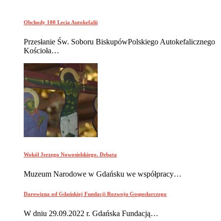
Obchody 100 Lecia Autokefalii
Przesłanie Św. Soboru BiskupówPolskiego Autokefalicznego
Kościoła…
Wokół Jerzego Nowosielskiego. Debata
Muzeum Narodowe w Gdańsku we współpracy…
Darowizna od Gdańskiej Fundacji Rozwoju Gospodarczego
W dniu 29.09.2022 r. Gdańska Fundacją…