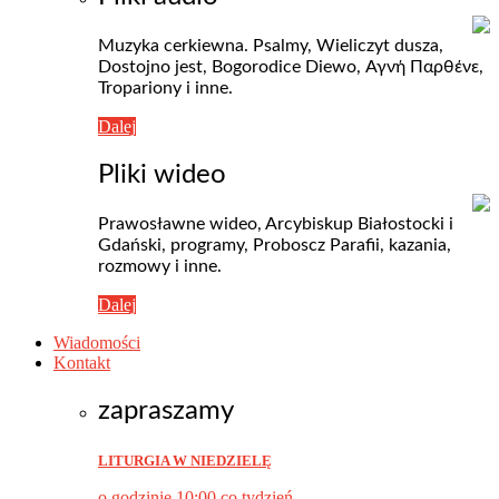
Muzyka cerkiewna. Psalmy, Wieliczyt dusza,
Dostojno jest, Bogorodice Diewo, Αγνή Пαρθένε,
Tropariony i inne.
Dalej
Pliki wideo
Prawosławne wideo, Arcybiskup Białostocki i
Gdański, programy, Proboscz Parafii, kazania,
rozmowy i inne.
Dalej
Wiadomości
Kontakt
zapraszamy
LITURGIA W NIEDZIELĘ
o godzinie 10:00 co tydzień