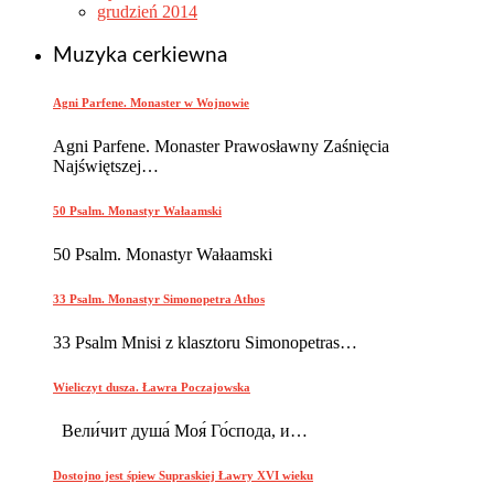
grudzień 2014
Muzyka cerkiewna
Agni Parfene. Monaster w Wojnowie
Agni Parfene. Monaster Prawosławny Zaśnięcia
Najświętszej…
50 Psalm. Monastyr Wałaamski
50 Psalm. Monastyr Wałaamski
33 Psalm. Monastyr Simonopetra Athos
33 Psalm Mnisi z klasztoru Simonopetras…
Wieliczyt dusza. Ławra Poczajowska
Вели́чит душа́ Моя́ Го́спода, и…
Dostojno jest śpiew Supraskiej Ławry XVI wieku