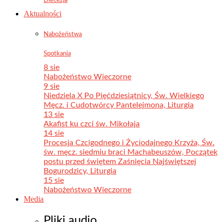
Aktualności
Nabożeństwa
Spotkania
8 sie
Nabożeństwo Wieczorne
9 sie
Niedziela X Po Pięćdziesiątnicy, Św. Wielkiego
Męcz. i Cudotwórcy Pantelejmona, Liturgia
13 sie
Akafist ku czci św. Mikołaja
14 sie
Procesja Czcigodnego i Życiodajnego Krzyża, Św.
św. męcz. siedmiu braci Machabeuszów, Początek
postu przed świętem Zaśnięcia Najświętszej
Bogurodzicy, Liturgia
15 sie
Nabożeństwo Wieczorne
Media
Pliki audio